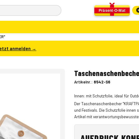
Präsent-O-Mat
ER"
etzt anmelden →
Taschenaschenbeche
Artikelnr.:
8542-S6
Innen: mit Schutzfolie, ideal für Outd
Der Taschenaschenbecher "KRAFTPAPER
und Festivals. Die Schutzfolie innen
Artikel mit verantwortungsbewusste
AUFDRUCK KON