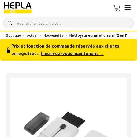
Boutique
›
Actuel
›
Nouveautés
›
Nettoyeur écran et clavier "2 en 1"
Prix et fonction de commande réservés aux clients
enregistrés.
Inscrivez-vous maintenant →