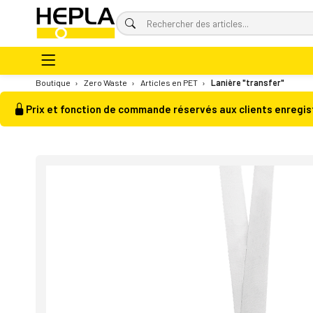
Boutique
›
Zero Waste
›
Articles en PET
›
Lanière "transfer"
Prix et fonction de commande réservés aux clients enregis