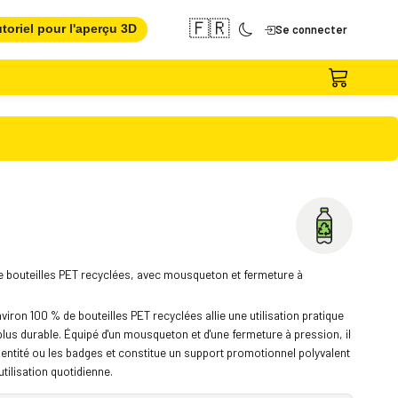
🇫🇷
toriel pour l'aperçu 3D
Se connecter
de bouteilles PET recyclées, avec mousqueton et fermeture à
nviron 100 % de bouteilles PET recyclées allie une utilisation pratique
plus durable. Équipé d'un mousqueton et d'une fermeture à pression, il
'identité ou les badges et constitue un support promotionnel polyvalent
utilisation quotidienne.