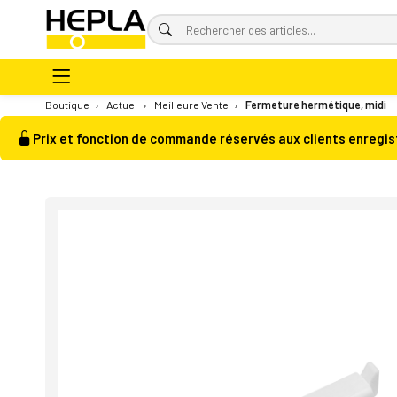
Boutique
›
Actuel
›
Meilleure Vente
›
Fermeture hermétique, midi
Prix et fonction de commande réservés aux clients enregis