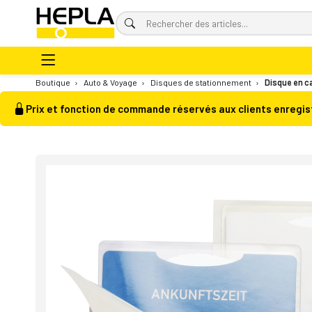
Boutique
›
Auto & Voyage
›
Disques de stationnement
›
Disque en c
Prix et fonction de commande réservés aux clients enregis