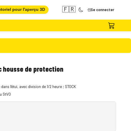
🇫🇷
toriel pour l'aperçu 3D
Se connecter
c housse de protection
dans l'étui, avec division de 1/2 heure ; STOCK
du StVO