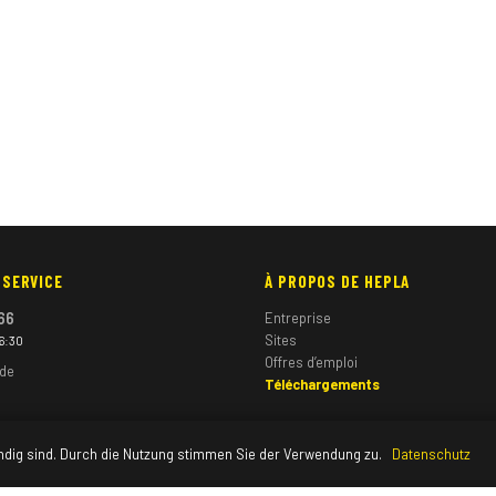
 SERVICE
À PROPOS DE HEPLA
66
Entreprise
Sites
16:30
Offres d’emploi
.de
Téléchargements
ndig sind. Durch die Nutzung stimmen Sie der Verwendung zu.
Datenschutz
© 2026 HEPLA GmbH