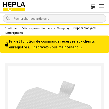
Boutique
›
Articles promotionnels
›
Camping
›
Support lanyard
'Smartphone'
Prix et fonction de commande réservés aux clients
enregistrés.
Inscrivez-vous maintenant →