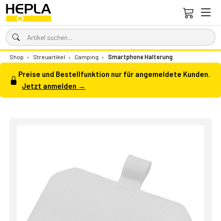
Shop
›
Streuartikel
›
Camping
›
Smartphone Halterung
Preise und Bestellfunktion nur für angemeldete Kunden.
Jetzt anmelden →