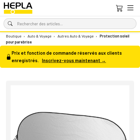
Boutique
›
Auto & Voyage
›
Autres Auto & Voyage
›
Protection soleil
pour parebrise
Prix et fonction de commande réservés aux clients
enregistrés.
Inscrivez-vous maintenant →