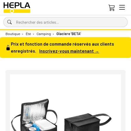
Boutique
›
Été
›
Camping
›
Glaciere 'BETA'
Prix et fonction de commande réservés aux clients
enregistrés.
Inscrivez-vous maintenant →