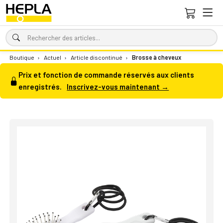
Boutique
›
Actuel
›
Article discontinué
›
Brosse à cheveux
Prix et fonction de commande réservés aux clients
enregistrés.
Inscrivez-vous maintenant →