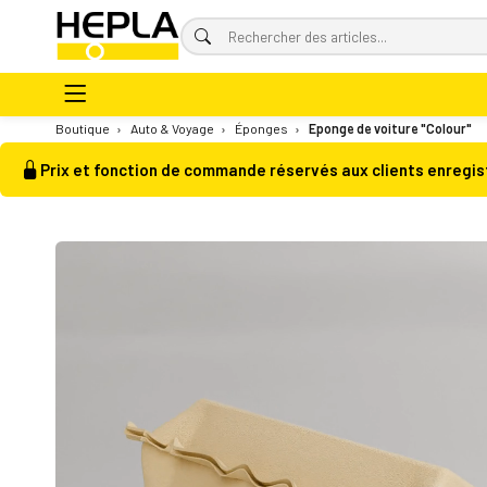
Boutique
›
Auto & Voyage
›
Éponges
›
Eponge de voiture "Colour"
Prix et fonction de commande réservés aux clients enregis