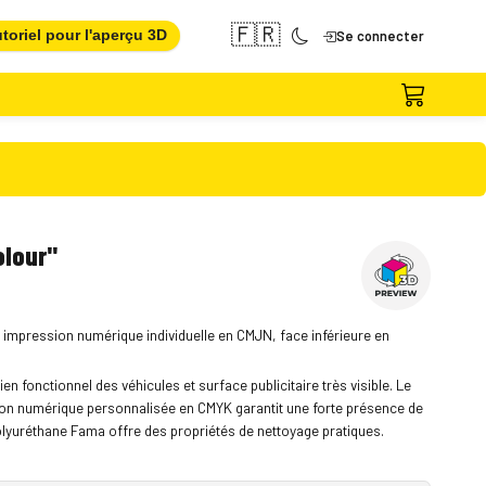
🇫🇷
toriel pour l'aperçu 3D
Se connecter
olour"
 impression numérique individuelle en CMJN, face inférieure en
tien fonctionnel des véhicules et surface publicitaire très visible. Le
on numérique personnalisée en CMYK garantit une forte présence de
lyuréthane Fama offre des propriétés de nettoyage pratiques.