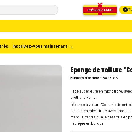
Tu
Présent-O-Mat
trés.
Inscrivez-vous maintenant →
Eponge de voiture "C
Numéro d'article.:
8395-S6
Face supérieure en microfibre, avec
uréthane Fama
L'éponge à voiture 'Colour' allie entre
dessus en microfibre avec impressi
marque, tandis que le dessous en po
Fabriqué en Europe.