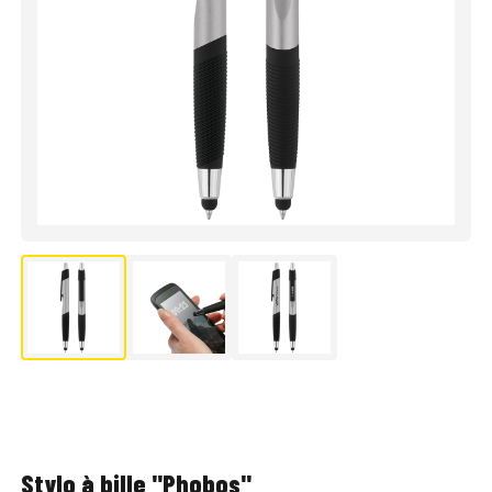
Stylo à bille "Phobos"