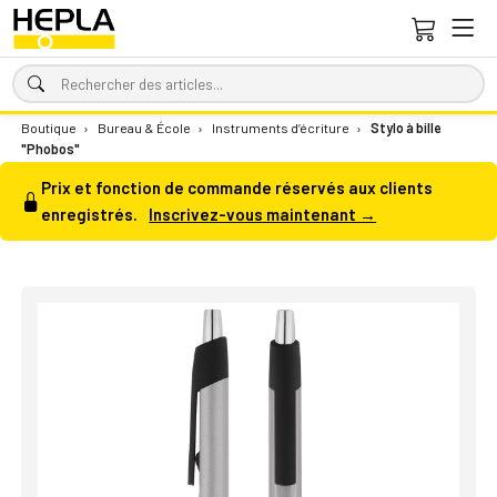
Boutique
›
Bureau & École
›
Instruments d’écriture
›
Stylo à bille
"Phobos"
Prix et fonction de commande réservés aux clients
enregistrés.
Inscrivez-vous maintenant →