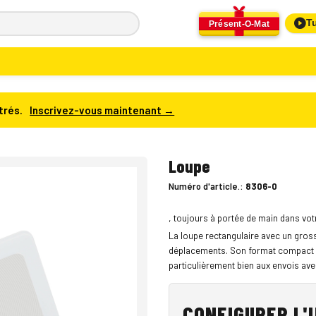
Tu
Présent-O-Mat
trés.
Inscrivez-vous maintenant →
Loupe
Numéro d'article.:
8306-0
, toujours à portée de main dans vot
La loupe rectangulaire avec un gross
déplacements. Son format compact ti
particulièrement bien aux envois avec
CONFIGURER L'