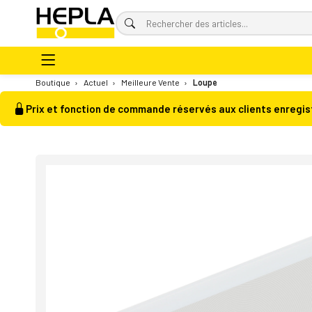
Boutique
›
Actuel
›
Meilleure Vente
›
Loupe
Prix et fonction de commande réservés aux clients enregis