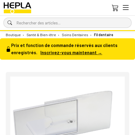
Boutique
›
Santé & Bien-être
›
Soins Dentaires
›
Fil dentaire
Prix et fonction de commande réservés aux clients
enregistrés.
Inscrivez-vous maintenant →