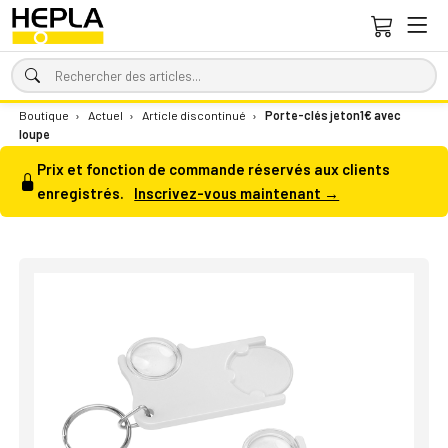
Boutique
›
Actuel
›
Article discontinué
›
Porte-clés jeton1€ avec
loupe
Prix et fonction de commande réservés aux clients
enregistrés.
Inscrivez-vous maintenant →