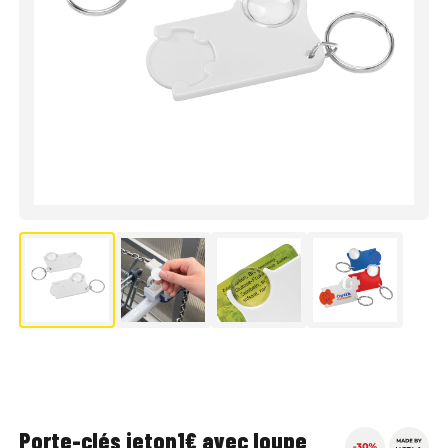
Porte-clés jeton1€ avec loupe