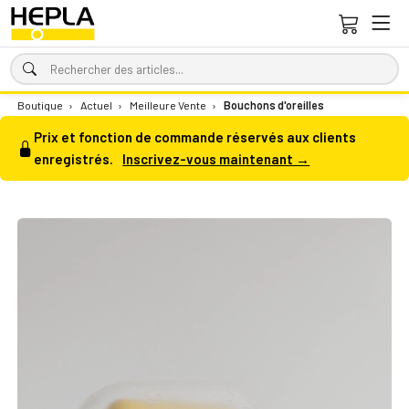
Boutique
›
Actuel
›
Meilleure Vente
›
Bouchons d'oreilles
Prix et fonction de commande réservés aux clients
enregistrés.
Inscrivez-vous maintenant →