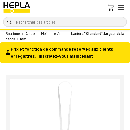
Boutique
›
Actuel
›
Meilleure Vente
›
Lanière "Standard", largeur de la
bande 10 mm
Prix et fonction de commande réservés aux clients
enregistrés.
Inscrivez-vous maintenant →