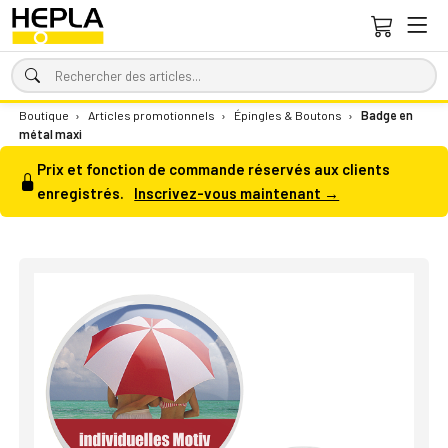
Boutique
›
Articles promotionnels
›
Épingles & Boutons
›
Badge en
métal maxi
Prix et fonction de commande réservés aux clients
enregistrés.
Inscrivez-vous maintenant →