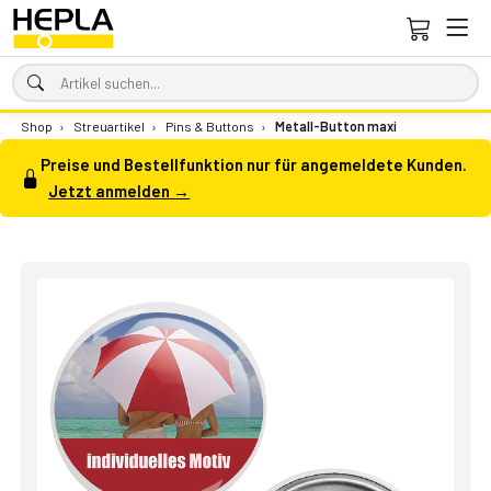
Shop
›
Streuartikel
›
Pins & Buttons
›
Metall-Button maxi
Preise und Bestellfunktion nur für angemeldete Kunden.
Jetzt anmelden →