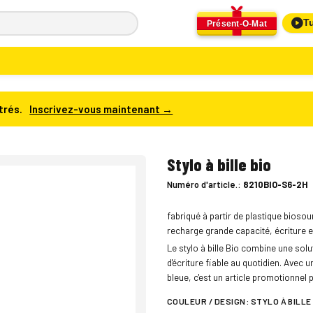
Tu
Présent-O-Mat
trés.
Inscrivez-vous maintenant →
Stylo à bille bio
Numéro d'article.:
8210BIO-S6-2H
fabriqué à partir de plastique bioso
recharge grande capacité, écriture e
Le stylo à bille Bio combine une solu
d'écriture fiable au quotidien. Avec 
bleue, c'est un article promotionnel
COULEUR / DESIGN:
STYLO À BILLE