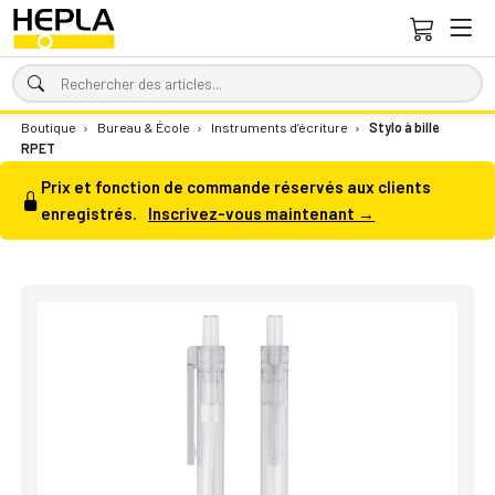
Boutique
›
Bureau & École
›
Instruments d’écriture
›
Stylo à bille
RPET
Prix et fonction de commande réservés aux clients
enregistrés.
Inscrivez-vous maintenant →