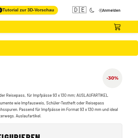
🇩🇪
Tutorial zur 3D-Vorschau
Anmelden
 oder Reisepass, für Impfpässe 93 x 130 mm; AUSLAUFARTIKEL
okumente wie Impfausweis, Schüler-Testheft oder Reisepass
chsspuren. Passend für Impfpässe im Format 93 x 130 mm und ideal
erwegs. Auslaufartikel.
FIGURIEREN