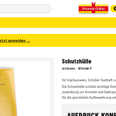
Präsent-O-Mat
etzt anmelden →
Schutzhülle
Artikelnr.:
8144N-7
für Impfausweis, Schüler-Testheft
Die Schutzhülle schützt wichtige D
zuverlässig vor Knicken und Gebrau
für die geschützte Aufbewahrung unt
AUFDRUCK KON