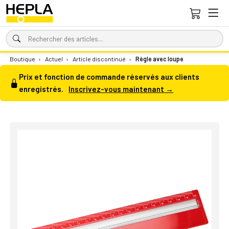
Boutique
›
Actuel
›
Article discontinué
›
Règle avec loupe
Prix et fonction de commande réservés aux clients
enregistrés.
Inscrivez-vous maintenant →