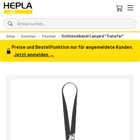
Shop
›
Sommer
›
Festival
›
Schlüsselband/Lanyard "Transfer"
Preise und Bestellfunktion nur für angemeldete Kunden.
Jetzt anmelden →