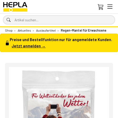
Shop
›
Aktuelles
›
Auslaufartikel
›
Regen-Mantel für Erwachsene
Preise und Bestellfunktion nur für angemeldete Kunden.
Jetzt anmelden →