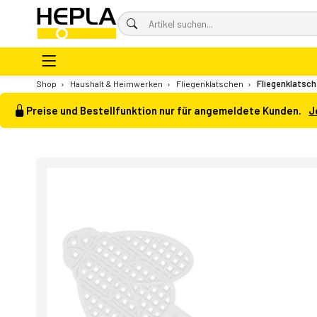
Shop
›
Haushalt & Heimwerken
›
Fliegenklatschen
›
Fliegenklatsch
Preise und Bestellfunktion nur für angemeldete Kunden.
J