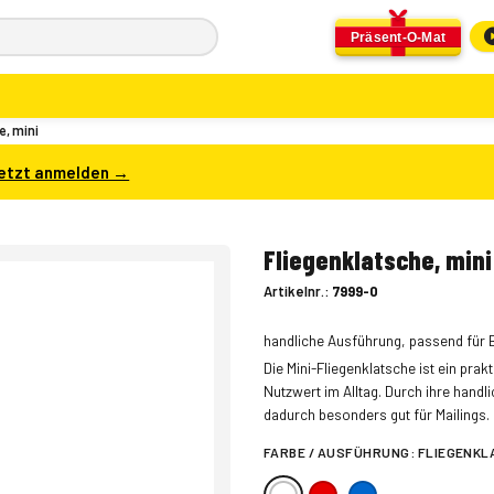
Präsent-O-Mat
e, mini
etzt anmelden →
Fliegenklatsche, mini
Artikelnr.:
7999-0
handliche Ausführung, passend für 
Die Mini-Fliegenklatsche ist ein pr
Nutzwert im Alltag. Durch ihre handl
dadurch besonders gut für Mailings.
FARBE / AUSFÜHRUNG:
FLIEGENKLA