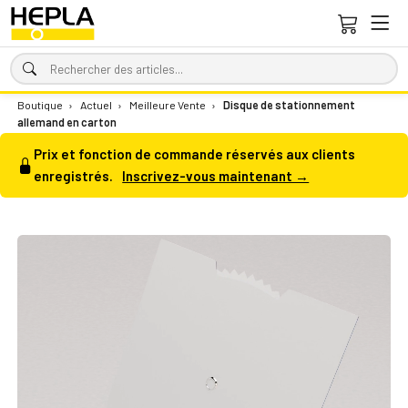
Boutique
›
Actuel
›
Meilleure Vente
›
Disque de stationnement
allemand en carton
Prix et fonction de commande réservés aux clients
enregistrés.
Inscrivez-vous maintenant →