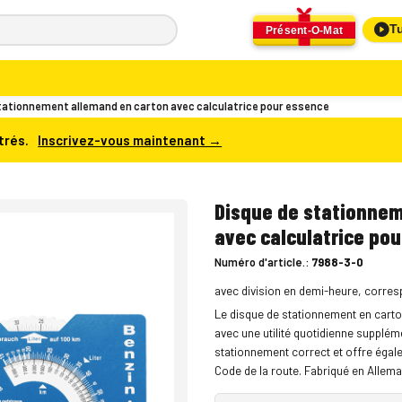
Tu
Présent-O-Mat
tationnement allemand en carton avec calculatrice pour essence
trés.
Inscrivez-vous maintenant →
Disque de stationnem
avec calculatrice po
Numéro d'article.:
7988-3-0
avec division en demi-heure, corresp
Le disque de stationnement en carton
avec une utilité quotidienne suppléme
stationnement correct et offre égale
Code de la route. Fabriqué en Allem