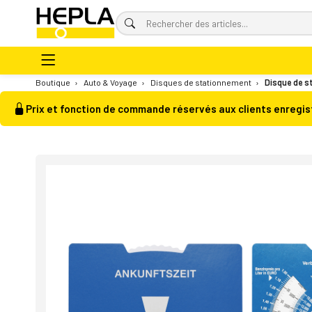
Boutique
›
Auto & Voyage
›
Disques de stationnement
›
Disque de s
Prix et fonction de commande réservés aux clients enregis