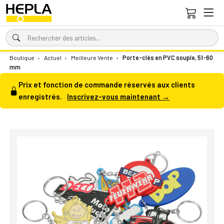
Boutique
›
Actuel
›
Meilleure Vente
›
Porte-clés en PVC souple, 51-60
mm
Prix et fonction de commande réservés aux clients
enregistrés.
Inscrivez-vous maintenant →