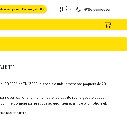
🇫🇷
toriel pour l'aperçu 3D
Se connecter
"JET"
s ISO 9994 et EN 13869, disponible uniquement par paquets de 20.
ionne par sa fonctionnalité fiable, sa qualité rechargeable et ses
 comme compagnon pratique au quotidien et article promotionnel.
TRONIQUE "JET"