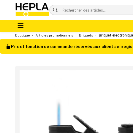
Boutique
›
Articles promotionnels
›
Briquets
›
Briquet électroniqu
Prix et fonction de commande réservés aux clients enregis