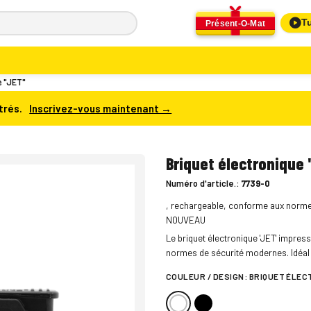
Tu
Présent-O-Mat
e "JET"
trés.
Inscrivez-vous maintenant →
Briquet électronique 
Numéro d'article.:
7739-0
, rechargeable, conforme aux norme
NOUVEAU
Le briquet électronique 'JET' impress
normes de sécurité modernes. Idéal
COULEUR / DESIGN:
BRIQUET ÉLEC