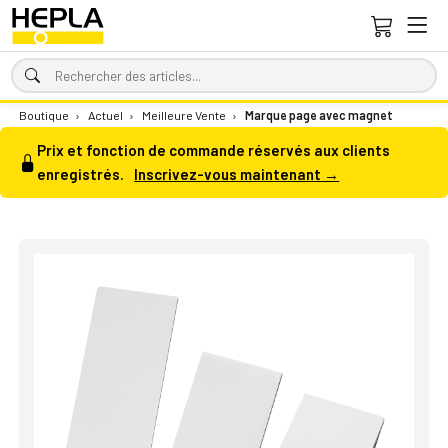
Boutique
›
Actuel
›
Meilleure Vente
›
Marque page avec magnet
Prix et fonction de commande réservés aux clients
enregistrés.
Inscrivez-vous maintenant →