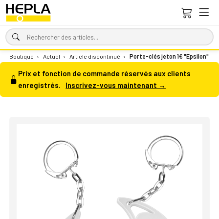
Boutique
›
Actuel
›
Article discontinué
›
Porte-clés jeton 1€ "Epsilon"
Prix et fonction de commande réservés aux clients
enregistrés.
Inscrivez-vous maintenant →