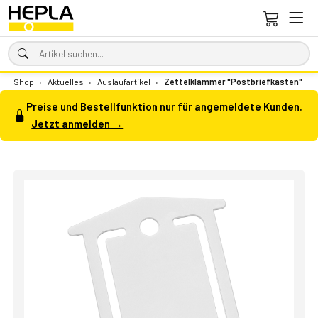
Shop
›
Aktuelles
›
Auslaufartikel
›
Zettelklammer "Postbriefkasten"
Preise und Bestellfunktion nur für angemeldete Kunden.
Jetzt anmelden →