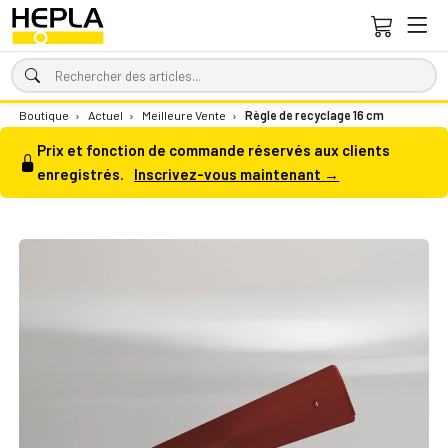
Boutique
›
Actuel
›
Meilleure Vente
›
Règle de recyclage 16 cm
Prix et fonction de commande réservés aux clients
enregistrés.
Inscrivez-vous maintenant →