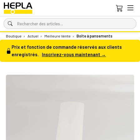
Boutique
›
Actuel
›
Meilleure Vente
›
Boîte à pansements
Prix et fonction de commande réservés aux clients
enregistrés.
Inscrivez-vous maintenant →