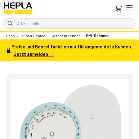
Shop
›
Büro & Schule
›
Taschenrechner
›
BMI-Rechner
Preise und Bestellfunktion nur für angemeldete Kunden.
Jetzt anmelden →