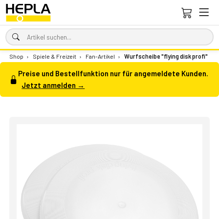
Shop
›
Spiele & Freizeit
›
Fan-Artikel
›
Wurfscheibe "flying disk profi"
Preise und Bestellfunktion nur für angemeldete Kunden.
Jetzt anmelden →