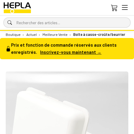
Boutique
›
Actuel
›
Meilleure Vente
›
Boîte à casse-croûte/beurrier
Prix et fonction de commande réservés aux clients
enregistrés.
Inscrivez-vous maintenant →