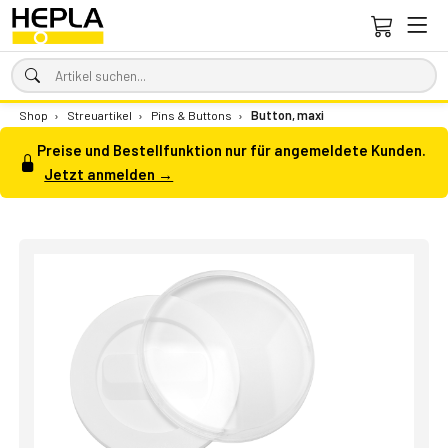
Shop
›
Streuartikel
›
Pins & Buttons
›
Button, maxi
Preise und Bestellfunktion nur für angemeldete Kunden.
Jetzt anmelden →