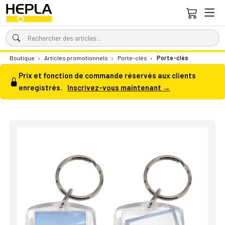
Boutique
›
Articles promotionnels
›
Porte-clés
›
Porte-clés
Prix et fonction de commande réservés aux clients
enregistrés.
Inscrivez-vous maintenant →