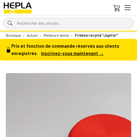
Boutique
›
Actuel
›
Meilleure Vente
›
Frisbee recyclé "Jupiter"
Prix et fonction de commande réservés aux clients
enregistrés.
Inscrivez-vous maintenant →