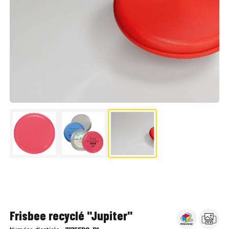
▶
Frisbee recyclé "Jupiter"