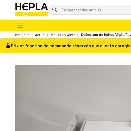
Boutique
›
Actuel
›
Meilleure Vente
›
Collecteur de fiches "Alpha" a
Prix et fonction de commande réservés aux clients enregis