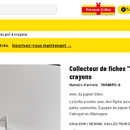
Tu
Présent-O-Mat
vec pot à crayons
trés.
Inscrivez-vous maintenant →
Collecteur de fiches 
crayons
Numéro d'article.:
7009KPC-0
avec du papier blanc
La boîte à notes avec étui 'Alpha' as
petits ustensiles. Équipée de papier bl
Fabriqué en Allemagne.
COULEUR / DESIGN:
COLLECTEUR D