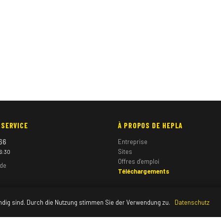
 SERVICE
À PROPOS DE HEPLA
66
Entreprise
Sites
16:30
Offres d’emploi
.de
Téléchargements
ndig sind. Durch die Nutzung stimmen Sie der Verwendung zu.
Datenschutz
© 2026 HEPLA GmbH