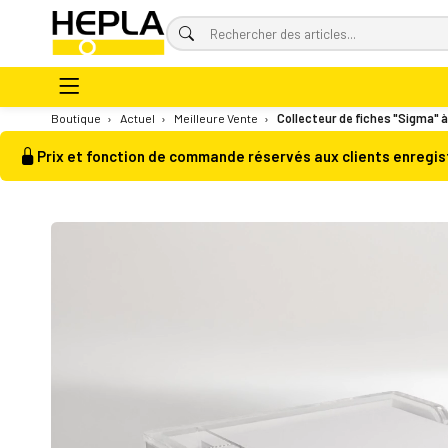
Boutique
›
Actuel
›
Meilleure Vente
›
Collecteur de fiches "Sigma" à
Prix et fonction de commande réservés aux clients enregis