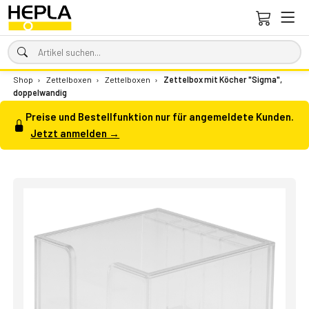
Shop
›
Zettelboxen
›
Zettelboxen
›
Zettelbox mit Köcher "Sigma",
doppelwandig
Preise und Bestellfunktion nur für angemeldete Kunden.
Jetzt anmelden →