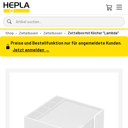
Shop
›
Zettelboxen
›
Zettelboxen
›
Zettelbox mit Köcher "Lambda"
Preise und Bestellfunktion nur für angemeldete Kunden.
Jetzt anmelden →