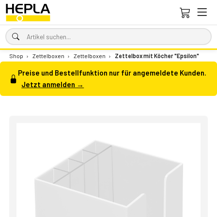
Shop
›
Zettelboxen
›
Zettelboxen
›
Zettelbox mit Köcher "Epsilon"
Preise und Bestellfunktion nur für angemeldete Kunden.
Jetzt anmelden →