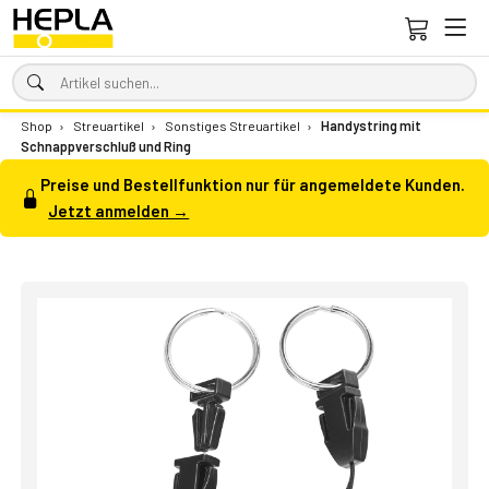
Shop
›
Streuartikel
›
Sonstiges Streuartikel
›
Handystring mit
Schnappverschluß und Ring
Preise und Bestellfunktion nur für angemeldete Kunden.
Jetzt anmelden →