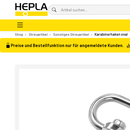
Shop
›
Streuartikel
›
Sonstiges Streuartikel
›
Karabinerhaken oval
Preise und Bestellfunktion nur für angemeldete Kunden.
J