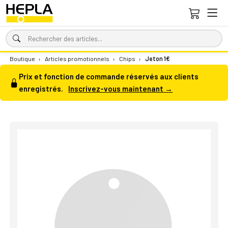
Boutique
›
Articles promotionnels
›
Chips
›
Jeton 1€
Prix et fonction de commande réservés aux clients
enregistrés.
Inscrivez-vous maintenant →